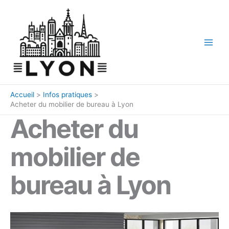
Aller
au
contenu
Accueil
Infos pratiques
Acheter du mobilier de bureau à Lyon
Acheter du
mobilier de
bureau à Lyon